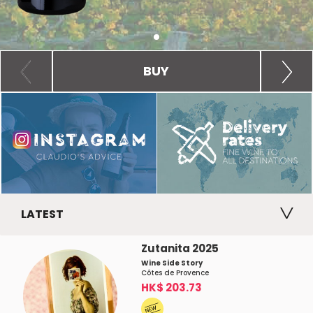
BUY
LATEST
Zutanita 2025
Wine Side Story
Côtes de Provence
HK$ 203.73