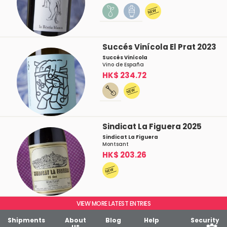
Succés Vinícola El Prat 2023
Succés Vinícola
Vino de España
HK$ 234.72
Sindicat La Figuera 2025
Sindicat La Figuera
Montsant
HK$ 203.26
VIEW MORE LATEST ENTRIES
Shipments
About
Blog
Help
Security
us