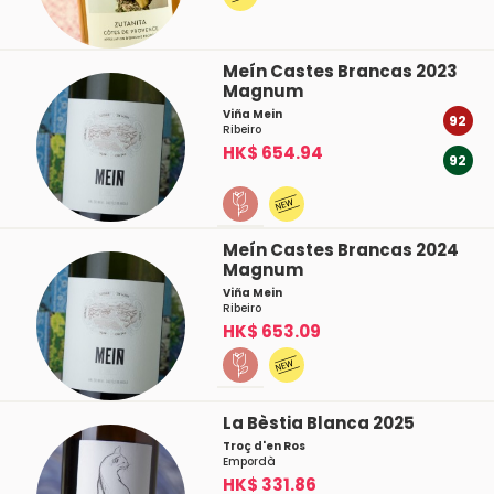
Meín Castes Brancas 2023
Magnum
Viña Mein
92
Ribeiro
HK$ 654.94
92
Meín Castes Brancas 2024
Magnum
Viña Mein
Ribeiro
HK$ 653.09
La Bèstia Blanca 2025
Troç d'en Ros
Empordà
HK$ 331.86