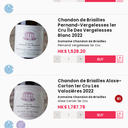
Chandon de Briailles
Pernand-Vergelesses 1er
Cru Île Des Vergelesses
Blanc 2022
Domaine Chandon de Briailles
Pernand Vergelesses 1er Cru
HK$ 1,528.20
-
+
BUY
Chandon de Briailles Aloxe-
Corton 1er Cru Les
Valozières 2022
Domaine Chandon de Briailles
91
Aloxe Corton 1er Cru
HK$ 1,787.79
-
+
BUY