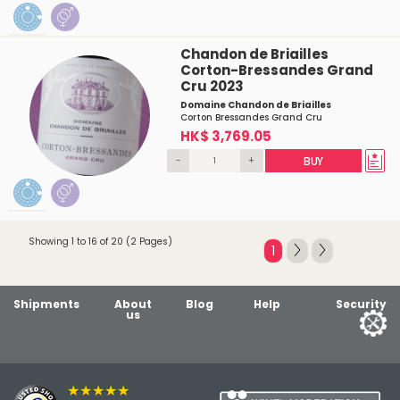
Chandon de Briailles
Corton-Bressandes Grand
Cru 2023
Domaine Chandon de Briailles
Corton Bressandes Grand Cru
HK$ 3,769.05
-
+
BUY
Showing 1 to 16 of 20 (2 Pages)
1
Shipments
About
Blog
Help
Security
us
★★★★★