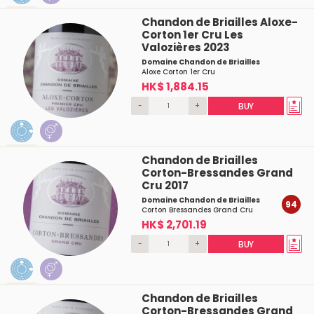
Chandon de Briailles Aloxe-
Corton 1er Cru Les
Valozières 2023
Domaine Chandon de Briailles
Aloxe Corton 1er Cru
HK$ 1,884.15
-
+
BUY
Chandon de Briailles
Corton-Bressandes Grand
Cru 2017
Domaine Chandon de Briailles
94
Corton Bressandes Grand Cru
HK$ 2,701.19
-
+
BUY
Chandon de Briailles
Corton-Bressandes Grand