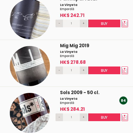
La Vinyeta
Empordà
HK$ 242.71
-
+
BUY
Mig Mig 2019
La Vinyeta
Empordà
HK$ 278.68
-
+
BUY
Sols 2009 - 50 cl.
La Vinyeta
84
Empordà
HK$ 284.21
-
+
BUY