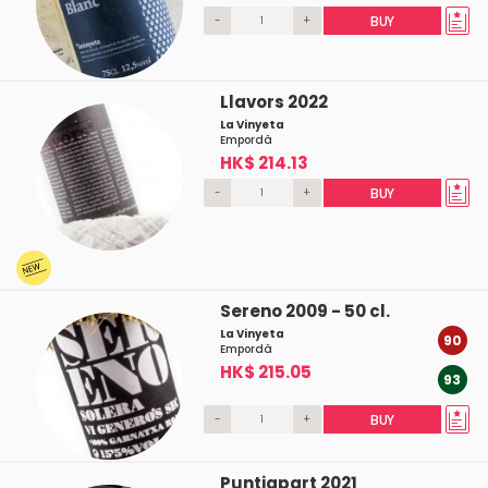
-
+
BUY
Llavors 2022
La Vinyeta
Empordà
HK$ 214.13
-
+
BUY
Sereno 2009 - 50 cl.
La Vinyeta
90
Empordà
HK$ 215.05
93
-
+
BUY
Puntiapart 2021