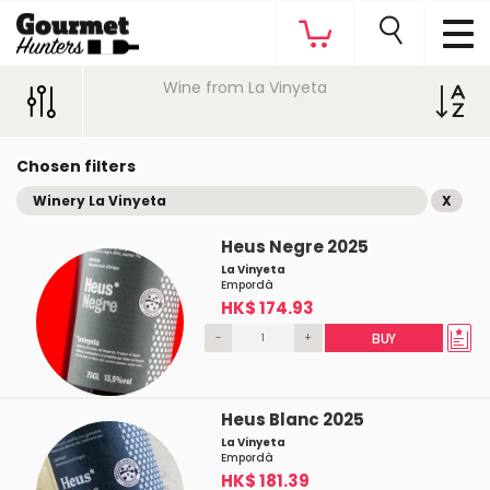
Wine from La Vinyeta
Chosen filters
Winery La Vinyeta
X
Heus Negre 2025
La Vinyeta
Empordà
HK$ 174.93
-
+
BUY
Heus Blanc 2025
La Vinyeta
Empordà
HK$ 181.39