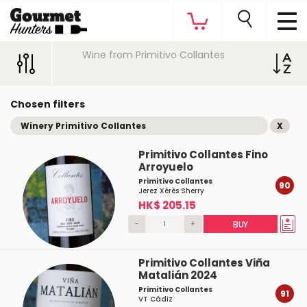
Wine from Primitivo Collantes
Chosen filters
Winery Primitivo Collantes
X
Primitivo Collantes Fino
Arroyuelo
Primitivo Collantes
90
Jerez Xérès Sherry
HK$ 205.15
-
+
BUY
Primitivo Collantes Viña
Matalián 2024
Primitivo Collantes
91
VT Cádiz