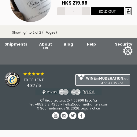
HK$ 219.66
-
+
SOLD OUT
Showing 1 to 2 of 2 (1 Pages)
Shipments
About
Blog
Help
Security
us
★★★★★
EXCELLENT
4.87 / 5
C/ Arquitectura, 2-4 08908 España
Tel:
+852 8121 4265
-
hello@gourmethunters.com
© Gourmetisimus SL 2026.
Legal notice