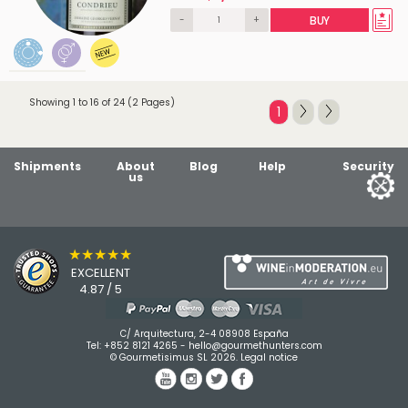
-
+
BUY
Showing 1 to 16 of 24 (2 Pages)
1
Shipments
About
Blog
Help
Security
us
★★★★★
EXCELLENT
4.87 / 5
C/ Arquitectura, 2-4 08908 España
Tel:
+852 8121 4265
-
hello@gourmethunters.com
© Gourmetisimus SL 2026.
Legal notice