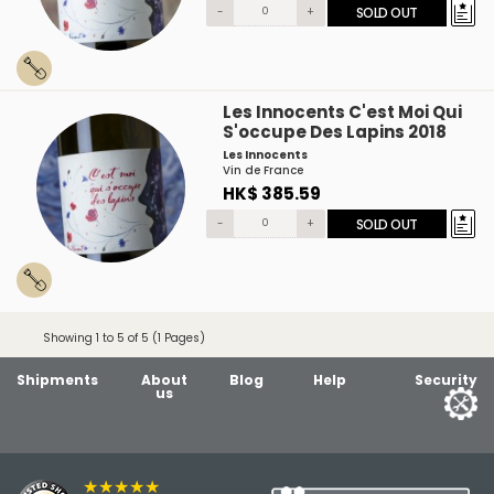
-
+
SOLD OUT
Les Innocents C'est Moi Qui
S'occupe Des Lapins 2018
Les Innocents
Vin de France
HK$ 385.59
-
+
SOLD OUT
Showing 1 to 5 of 5 (1 Pages)
Shipments
About
Blog
Help
Security
us
★★★★★