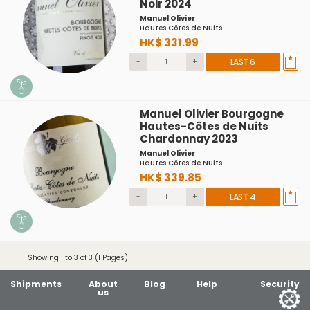
Noir 2024
Manuel Olivier
Hautes Côtes de Nuits
HK$ 331.99
-
+
LAST 6
Manuel Olivier Bourgogne
Hautes-Côtes de Nuits
Chardonnay 2023
Manuel Olivier
Hautes Côtes de Nuits
HK$ 339.85
-
+
LAST 4
Showing 1 to 3 of 3 (1 Pages)
Shipments
About
Blog
Help
Security
us