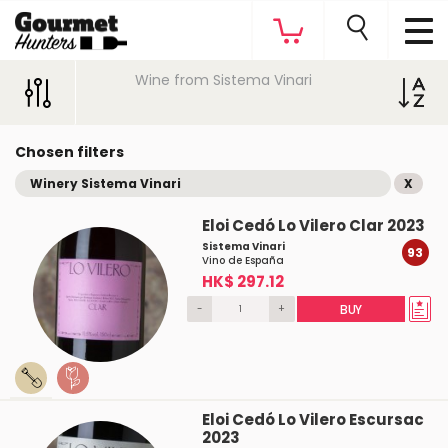
Wine from Sistema Vinari
Chosen filters
Winery Sistema Vinari
X
Eloi Cedó Lo Vilero Clar 2023
Sistema Vinari
93
Vino de España
HK$ 297.12
-
+
BUY
Eloi Cedó Lo Vilero Escursac
2023