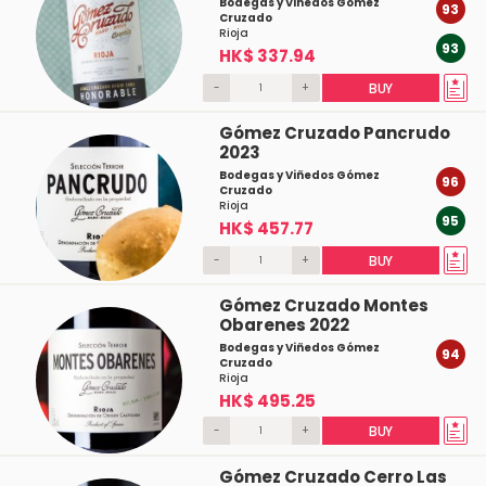
Bodegas y Viñedos Gómez
93
Cruzado
Rioja
93
HK$ 337.94
-
+
BUY
Gómez Cruzado Pancrudo
2023
Bodegas y Viñedos Gómez
96
Cruzado
Rioja
95
HK$ 457.77
-
+
BUY
Gómez Cruzado Montes
Obarenes 2022
Bodegas y Viñedos Gómez
94
Cruzado
Rioja
HK$ 495.25
-
+
BUY
Gómez Cruzado Cerro Las