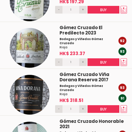
HK$ 197.29
-
+
BUY
Gómez Cruzado El
Predilecto 2023
Bodegas y Viñedos Gómez
92
Cruzado
Rioja
93
HK$ 233.37
-
+
BUY
Gómez Cruzado Viña
Dorana Reserva 2017
Bodegas y Viñedos Gómez
93
Cruzado
Rioja
91
HK$ 318.51
-
+
BUY
Gómez Cruzado Honorable
2021