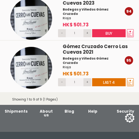
Cuevas 2023
Bodegas y Viñedos Gómez
94
Cruzado
Rioja
HK$ 501.73
-
+
BUY
Gómez Cruzado Cerro Las
Cuevas 2021
Bodegas y Viñedos Gómez
95
Cruzado
Rioja
HK$ 501.73
-
+
LAST 4
Showing 1 to 9 of 9 (1 Pages)
Shipments
About
Blog
Help
Security
us