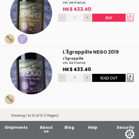
Vin de France
HK$ 433.40
-
+
BUY
L'Égrappille NEGO 2019
L'Égrappille
Vin de France
HK$ 433.40
-
+
SOLD OUT
Showing 1 to 10 of 10 (1 Pages)
Shipments
About
Blog
Help
Security
us