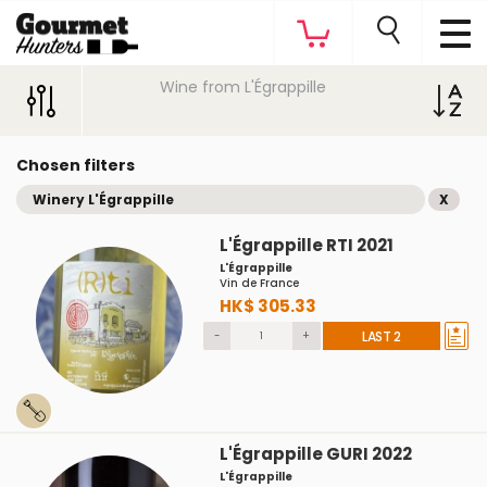
Wine from L'Égrappille
Chosen filters
Winery L'Égrappille
X
L'Égrappille RTI 2021
L'Égrappille
Vin de France
HK$ 305.33
-
+
LAST 2
L'Égrappille GURI 2022
L'Égrappille