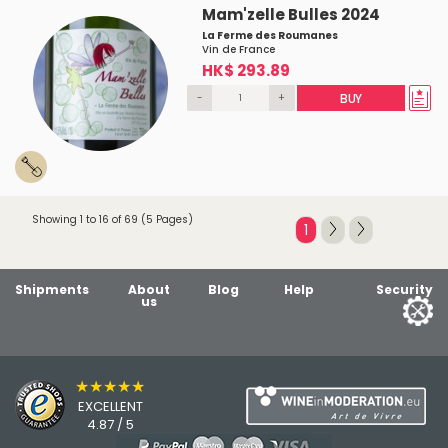
Mam'zelle Bulles 2024
La Ferme des Roumanes
Vin de France
HK$ 293.89
-
+
BUY
Showing 1 to 16 of 69 (5 Pages)
1
Shipments
About
Blog
Help
Security
us
★★★★★
EXCELLENT
4.87 / 5