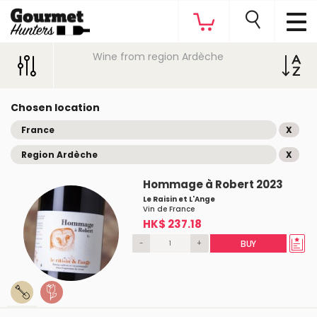
Wine from region Ardèche
Chosen location
France
X
Region Ardèche
X
Hommage à Robert 2023
Le Raisin et L'Ange
Vin de France
HK$ 237.18
-
+
BUY