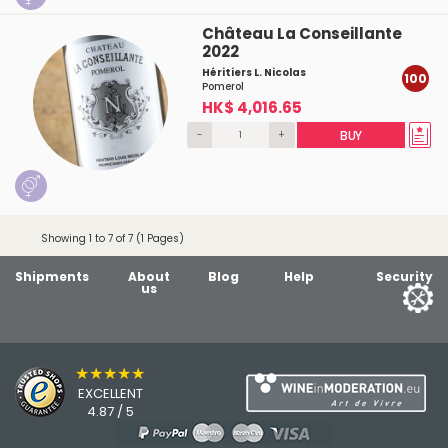
Château La Conseillante
2022
Héritiers L. Nicolas
100
Pomerol
HK$ 4,016.65
-
+
BUY
Showing 1 to 7 of 7 (1 Pages)
Shipments
About
Blog
Help
Security
us
★★★★★
EXCELLENT
4.87 / 5