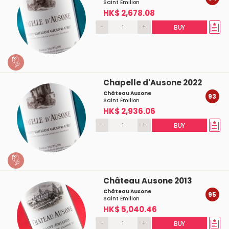
Saint Émilion
HK$ 2,678.08
-
+
BUY
Chapelle d'Ausone 2022
Château Ausone
93
Saint Émilion
HK$ 2,936.06
-
+
BUY
Château Ausone 2013
Château Ausone
95
Saint Émilion
HK$ 5,040.46
-
+
BUY