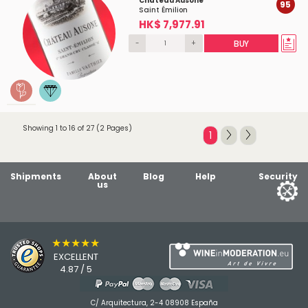
Château Ausone
95
Saint Émilion
HK$ 7,977.91
-
+
BUY
Showing 1 to 16 of 27 (2 Pages)
1
Shipments
About
Blog
Help
Security
us
★★★★★
EXCELLENT
4.87 / 5
C/ Arquitectura, 2-4 08908 España