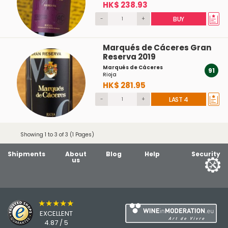
HK$ 238.93
-
+
BUY
Marqués de Cáceres Gran
Reserva 2019
Marqués de Cáceres
91
Rioja
HK$ 281.95
-
+
LAST 4
Showing 1 to 3 of 3 (1 Pages)
Shipments
About
Blog
Help
Security
us
★★★★★
EXCELLENT
4.87 / 5