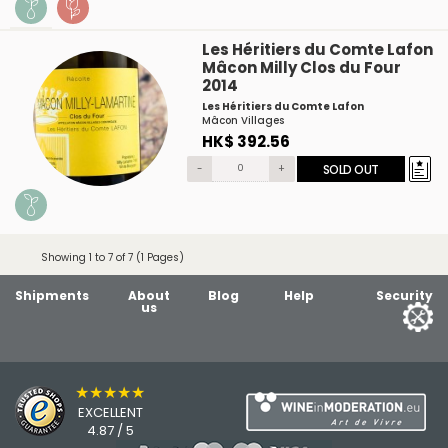
Les Héritiers du Comte Lafon
Mâcon Milly Clos du Four
2014
Les Héritiers du Comte Lafon
Mâcon Villages
HK$ 392.56
-
+
SOLD OUT
Showing 1 to 7 of 7 (1 Pages)
Shipments
About
Blog
Help
Security
us
★★★★★
EXCELLENT
4.87 / 5