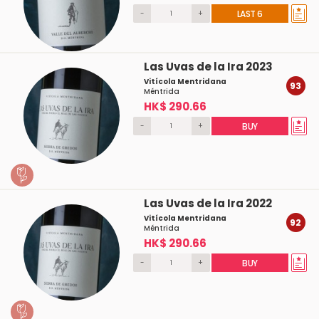
-
+
LAST 6
Las Uvas de la Ira 2023
Vitícola Mentridana
93
Méntrida
HK$ 290.66
-
+
BUY
Las Uvas de la Ira 2022
Vitícola Mentridana
92
Méntrida
HK$ 290.66
-
+
BUY